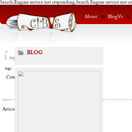
Search Engine service not responding.Search Engine service not r
About
BlogVs
su
BLOG
[
...leggi
]
tags :
Condividi:
Articoli correlati: