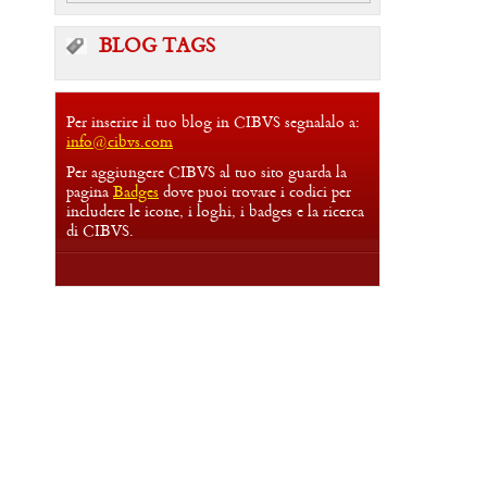
BLOG TAGS
Per inserire il tuo blog in CIBVS segnalalo a:
info@cibvs.com
Per aggiungere CIBVS al tuo sito guarda la
pagina
Badges
dove puoi trovare i codici per
includere le icone, i loghi, i badges e la ricerca
di CIBVS.