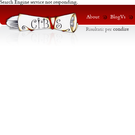
Search Engine service not responding.
About
BlogVs
Risultati:
per
condire