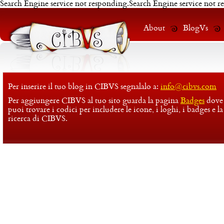
Search Engine service not responding.Search Engine service not r
About
BlogVs
Per inserire il tuo blog in CIBVS segnalalo a:
info@cibvs.com
Per aggiungere CIBVS al tuo sito guarda la pagina
Badges
dove
puoi trovare i codici per includere le icone, i loghi, i badges e la
ricerca di CIBVS.