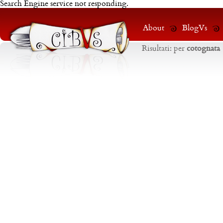
Search Engine service not responding.
About
BlogVs
Risultati:
per
cotognata