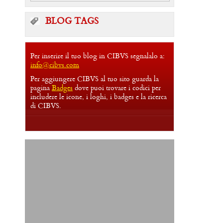
BLOG TAGS
Per inserire il tuo blog in CIBVS segnalalo a:
info@cibvs.com
Per aggiungere CIBVS al tuo sito guarda la
pagina
Badges
dove puoi trovare i codici per
includere le icone, i loghi, i badges e la ricerca
di CIBVS.