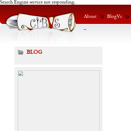
Search Engine service not responding.
About
BlogVs
-
BLOG