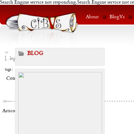
Search Engine service not responding.Search Engine service not r
About
BlogVs
su
BLOG
[
...leggi
]
tags :
Condividi:
Articoli correlati: