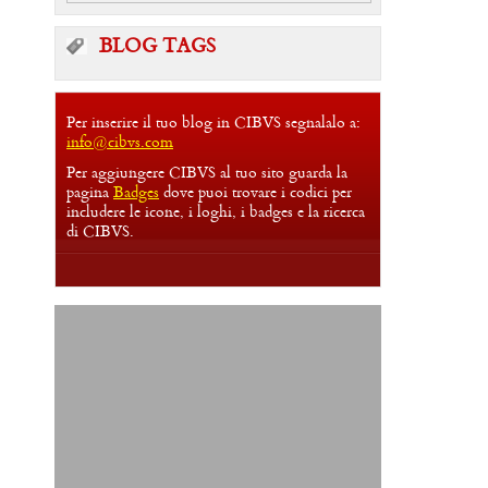
BLOG TAGS
Per inserire il tuo blog in CIBVS segnalalo a:
info@cibvs.com
Per aggiungere CIBVS al tuo sito guarda la
pagina
Badges
dove puoi trovare i codici per
includere le icone, i loghi, i badges e la ricerca
di CIBVS.