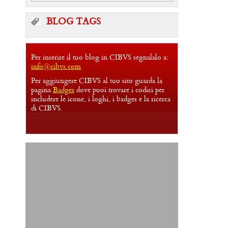
BLOG TAGS
Per inserire il tuo blog in CIBVS segnalalo a:
info@cibvs.com
Per aggiungere CIBVS al tuo sito guarda la
pagina
Badges
dove puoi trovare i codici per
includere le icone, i loghi, i badges e la ricerca
di CIBVS.