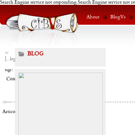
Search Engine service not responding.Search Engine service not r
About
BlogVs
su
BLOG
[
...leggi
]
tags :
Condividi:
Articoli correlati: