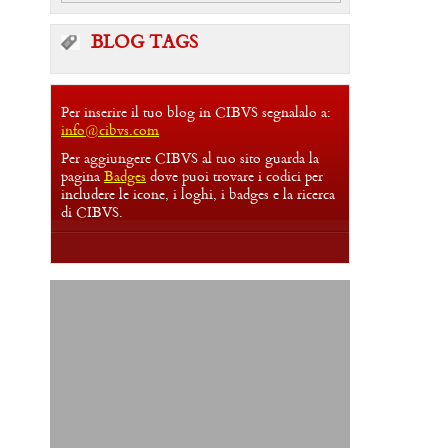
BLOG TAGS
Per inserire il tuo blog in CIBVS segnalalo a:
info@cibvs.com
Per aggiungere CIBVS al tuo sito guarda la
pagina
Badges
dove puoi trovare i codici per
includere le icone, i loghi, i badges e la ricerca
di CIBVS.