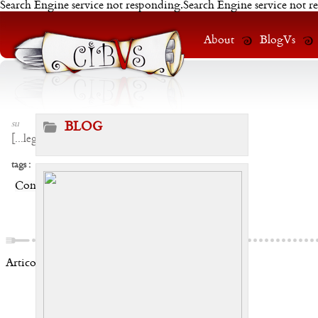
Search Engine service not responding.Search Engine service not r
About
BlogVs
su
BLOG
[
...leggi
]
tags :
Condividi:
Articoli correlati: