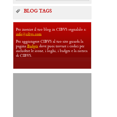
BLOG TAGS
Per inserire il tuo blog in CIBVS segnalalo a:
info@cibvs.com
Per aggiungere CIBVS al tuo sito guarda la
pagina
Badges
dove puoi trovare i codici per
includere le icone, i loghi, i badges e la ricerca
di CIBVS.