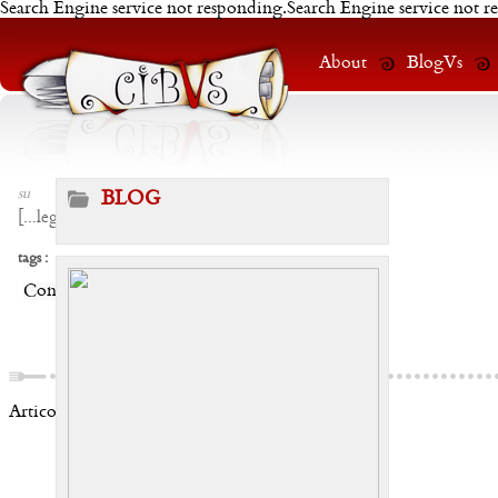
Search Engine service not responding.Search Engine service not r
About
BlogVs
su
BLOG
[
...leggi
]
tags :
Condividi:
Articoli correlati: