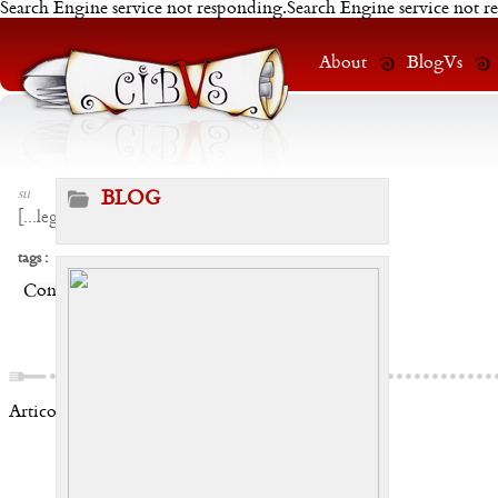
Search Engine service not responding.Search Engine service not r
About
BlogVs
su
BLOG
[
...leggi
]
tags :
Condividi:
Articoli correlati: