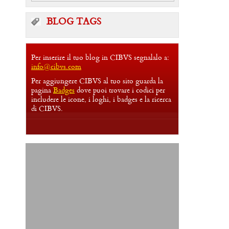
BLOG TAGS
Per inserire il tuo blog in CIBVS segnalalo a:
info@cibvs.com
Per aggiungere CIBVS al tuo sito guarda la
pagina
Badges
dove puoi trovare i codici per
includere le icone, i loghi, i badges e la ricerca
di CIBVS.