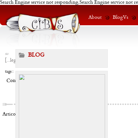
Search Engine service not responding.Search Engine service not r
About
BlogVs
su
BLOG
[
...leggi
]
tags :
Condividi:
Articoli correlati: