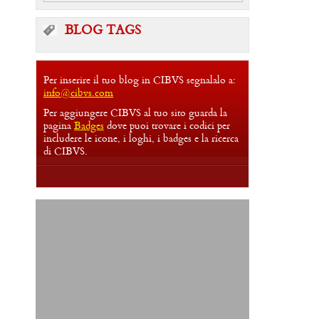
BLOG TAGS
Per inserire il tuo blog in CIBVS segnalalo a:
info@cibvs.com
Per aggiungere CIBVS al tuo sito guarda la
pagina
Badges
dove puoi trovare i codici per
includere le icone, i loghi, i badges e la ricerca
di CIBVS.