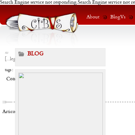
Search Engine service not responding.Search Engine service not r
About
BlogVs
su
BLOG
[
...leggi
]
tags :
Condividi:
Articoli correlati: