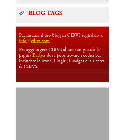
BLOG TAGS
Per inserire il tuo blog in CIBVS segnalalo a:
info@cibvs.com
Per aggiungere CIBVS al tuo sito guarda la
pagina
Badges
dove puoi trovare i codici per
includere le icone, i loghi, i badges e la ricerca
di CIBVS.