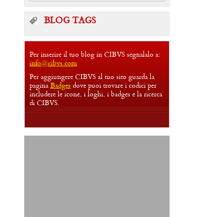
BLOG TAGS
Per inserire il tuo blog in CIBVS segnalalo a:
info@cibvs.com
Per aggiungere CIBVS al tuo sito guarda la
pagina
Badges
dove puoi trovare i codici per
includere le icone, i loghi, i badges e la ricerca
di CIBVS.