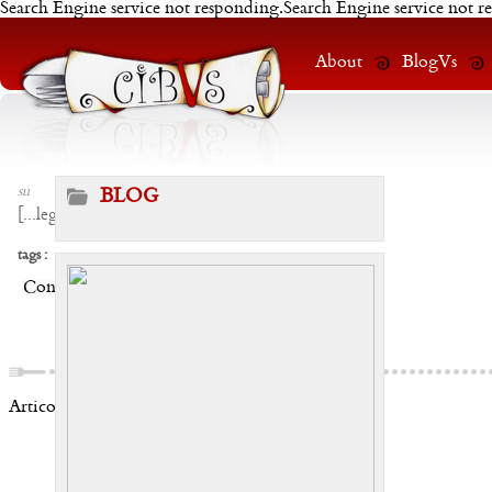
Search Engine service not responding.Search Engine service not r
About
BlogVs
su
BLOG
[
...leggi
]
tags :
Condividi:
Articoli correlati: