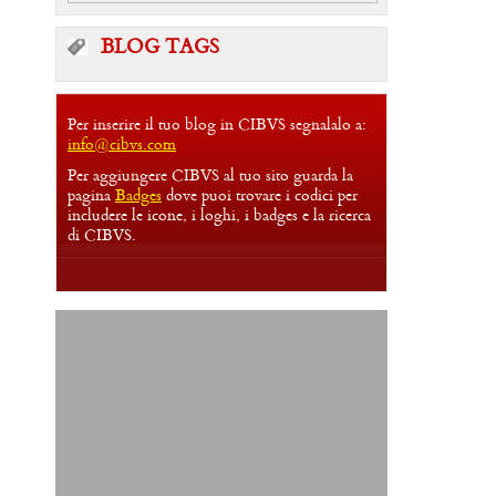
BLOG TAGS
Per inserire il tuo blog in CIBVS segnalalo a:
info@cibvs.com
Per aggiungere CIBVS al tuo sito guarda la
pagina
Badges
dove puoi trovare i codici per
includere le icone, i loghi, i badges e la ricerca
di CIBVS.