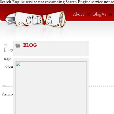
Search Engine service not responding.Search Engine service not r
About
BlogVs
su
BLOG
[
...leggi
]
tags :
Condividi:
Articoli correlati: