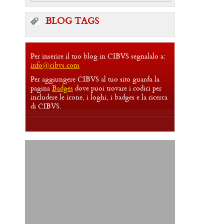
BLOG TAGS
Per inserire il tuo blog in CIBVS segnalalo a:
info@cibvs.com
Per aggiungere CIBVS al tuo sito guarda la
pagina
Badges
dove puoi trovare i codici per
includere le icone, i loghi, i badges e la ricerca
di CIBVS.