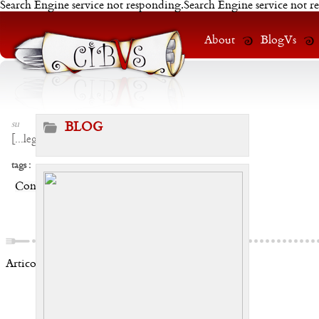
Search Engine service not responding.Search Engine service not r
About
BlogVs
su
BLOG
[
...leggi
]
tags :
Condividi:
Articoli correlati: