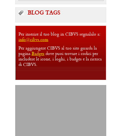
BLOG TAGS
Per inserire il tuo blog in CIBVS segnalalo a:
info@cibvs.com
Per aggiungere CIBVS al tuo sito guarda la
pagina
Badges
dove puoi trovare i codici per
includere le icone, i loghi, i badges e la ricerca
di CIBVS.