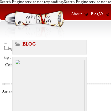
Search Engine service not responding.Search Engine service not r
About
BlogVs
su
BLOG
[
...leggi
]
tags :
Condividi:
Articoli correlati: