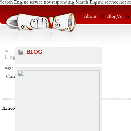
Search Engine service not responding.Search Engine service not r
About
BlogVs
su
BLOG
[
...leggi
]
tags :
Condividi:
Articoli correlati: