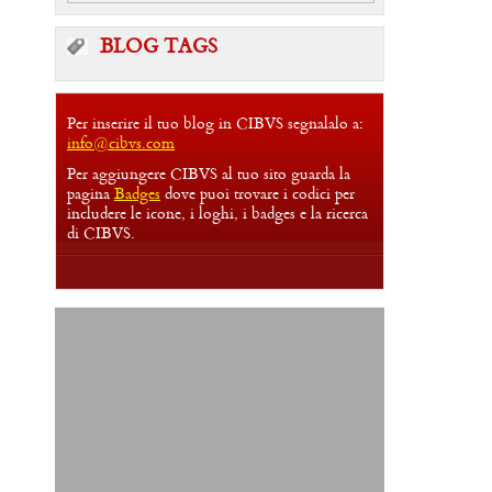
BLOG TAGS
Per inserire il tuo blog in CIBVS segnalalo a:
info@cibvs.com
Per aggiungere CIBVS al tuo sito guarda la
pagina
Badges
dove puoi trovare i codici per
includere le icone, i loghi, i badges e la ricerca
di CIBVS.