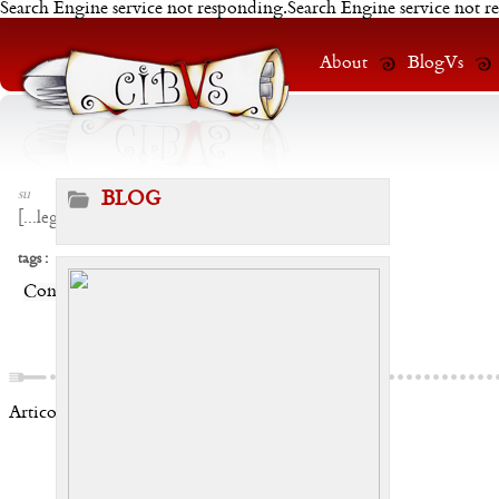
Search Engine service not responding.Search Engine service not r
About
BlogVs
su
BLOG
[
...leggi
]
tags :
Condividi:
Articoli correlati: