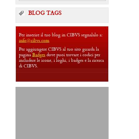
BLOG TAGS
Per inserire il tuo blog in CIBVS segnalalo a:
info@cibvs.com
Per aggiungere CIBVS al tuo sito guarda la
pagina
Badges
dove puoi trovare i codici per
includere le icone, i loghi, i badges e la ricerca
di CIBVS.