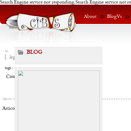
Search Engine service not responding.Search Engine service not r
About
BlogVs
su
BLOG
[
...leggi
]
tags :
Condividi:
Articoli correlati: