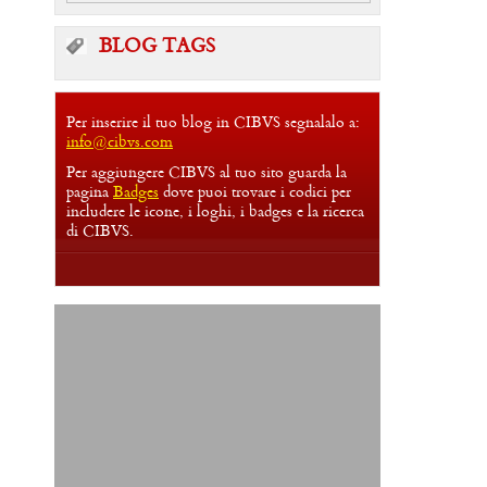
BLOG TAGS
Per inserire il tuo blog in CIBVS segnalalo a:
info@cibvs.com
Per aggiungere CIBVS al tuo sito guarda la
pagina
Badges
dove puoi trovare i codici per
includere le icone, i loghi, i badges e la ricerca
di CIBVS.