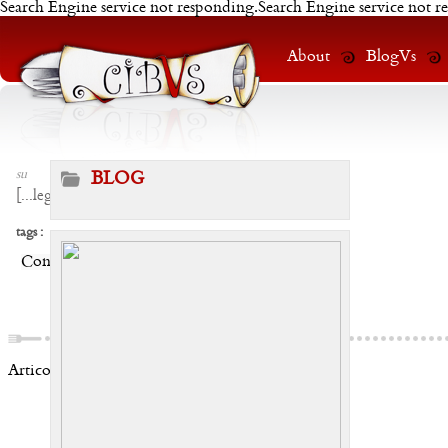
Search Engine service not responding.Search Engine service not r
About
BlogVs
su
BLOG
[
...leggi
]
tags :
Condividi:
Articoli correlati: