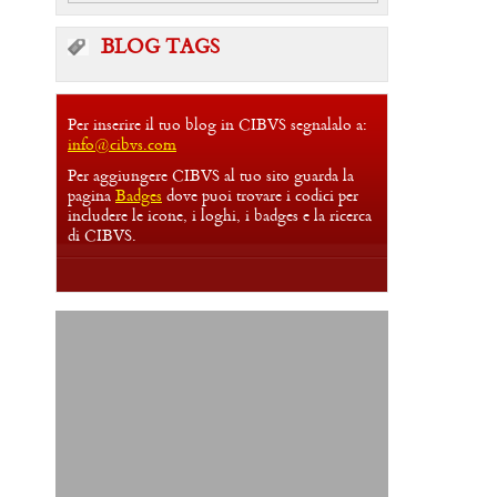
BLOG TAGS
Per inserire il tuo blog in CIBVS segnalalo a:
info@cibvs.com
Per aggiungere CIBVS al tuo sito guarda la
pagina
Badges
dove puoi trovare i codici per
includere le icone, i loghi, i badges e la ricerca
di CIBVS.