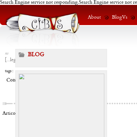
Search Engine service not responding.Search Engine service not r
About
BlogVs
su
BLOG
[
...leggi
]
tags :
Condividi:
Articoli correlati: