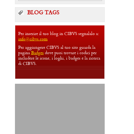
BLOG TAGS
Per inserire il tuo blog in CIBVS segnalalo a:
info@cibvs.com
Per aggiungere CIBVS al tuo sito guarda la
pagina
Badges
dove puoi trovare i codici per
includere le icone, i loghi, i badges e la ricerca
di CIBVS.