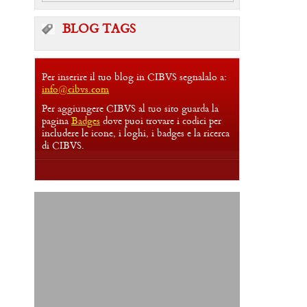
BLOG TAGS
Per inserire il tuo blog in CIBVS segnalalo a:
info@cibvs.com
Per aggiungere CIBVS al tuo sito guarda la
pagina
Badges
dove puoi trovare i codici per
includere le icone, i loghi, i badges e la ricerca
di CIBVS.