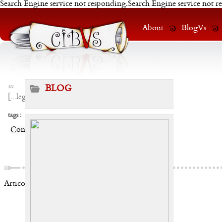
Search Engine service not responding.Search Engine service not r
About
BlogVs
su
BLOG
[
...leggi
]
tags :
Condividi:
Articoli correlati: