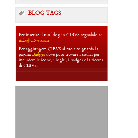
BLOG TAGS
Per inserire il tuo blog in CIBVS segnalalo a:
info@cibvs.com
Per aggiungere CIBVS al tuo sito guarda la
pagina
Badges
dove puoi trovare i codici per
includere le icone, i loghi, i badges e la ricerca
di CIBVS.