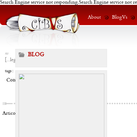
Search Engine service not responding.Search Engine service not r
About
BlogVs
su
BLOG
[
...leggi
]
tags :
Condividi:
Articoli correlati: