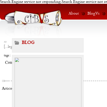
Search Engine service not responding.Search Engine service not r
About
BlogVs
su
BLOG
[
...leggi
]
tags :
Condividi:
Articoli correlati: