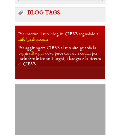
BLOG TAGS
Per inserire il tuo blog in CIBVS segnalalo a:
info@cibvs.com
Per aggiungere CIBVS al tuo sito guarda la
pagina
Badges
dove puoi trovare i codici per
includere le icone, i loghi, i badges e la ricerca
di CIBVS.