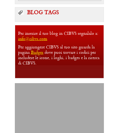
BLOG TAGS
Per inserire il tuo blog in CIBVS segnalalo a:
info@cibvs.com
Per aggiungere CIBVS al tuo sito guarda la
pagina
Badges
dove puoi trovare i codici per
includere le icone, i loghi, i badges e la ricerca
di CIBVS.