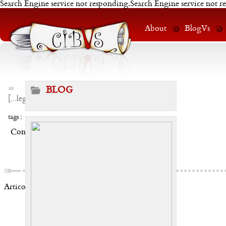
Search Engine service not responding.Search Engine service not r
About
BlogVs
su
BLOG
[
...leggi
]
tags :
Condividi:
Articoli correlati: