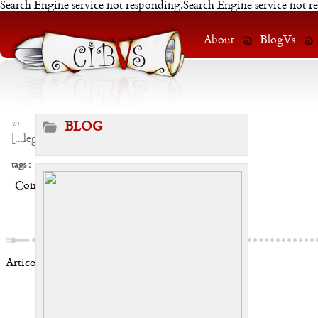
Search Engine service not responding.Search Engine service not r
About
BlogVs
su
BLOG
[
...leggi
]
tags :
Condividi:
Articoli correlati: