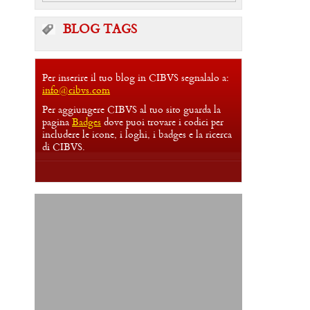
BLOG TAGS
Per inserire il tuo blog in CIBVS segnalalo a:
info@cibvs.com
Per aggiungere CIBVS al tuo sito guarda la
pagina
Badges
dove puoi trovare i codici per
includere le icone, i loghi, i badges e la ricerca
di CIBVS.