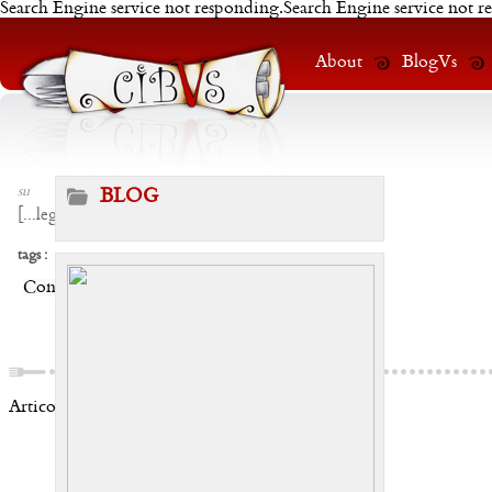
Search Engine service not responding.Search Engine service not r
About
BlogVs
su
BLOG
[
...leggi
]
tags :
Condividi:
Articoli correlati: