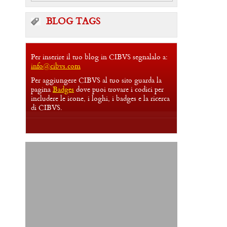
BLOG TAGS
Per inserire il tuo blog in CIBVS segnalalo a:
info@cibvs.com
Per aggiungere CIBVS al tuo sito guarda la
pagina
Badges
dove puoi trovare i codici per
includere le icone, i loghi, i badges e la ricerca
di CIBVS.