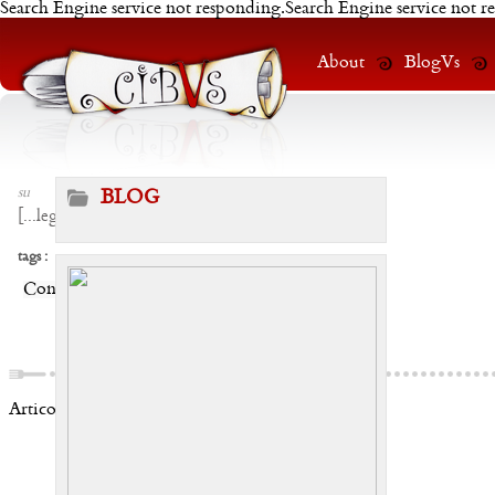
Search Engine service not responding.Search Engine service not r
About
BlogVs
su
BLOG
[
...leggi
]
tags :
Condividi:
Articoli correlati: