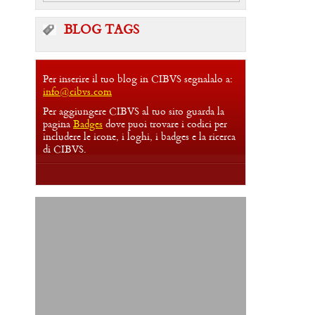
BLOG TAGS
Per inserire il tuo blog in CIBVS segnalalo a:
info@cibvs.com
Per aggiungere CIBVS al tuo sito guarda la
pagina
Badges
dove puoi trovare i codici per
includere le icone, i loghi, i badges e la ricerca
di CIBVS.