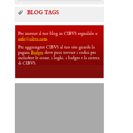
BLOG TAGS
Per inserire il tuo blog in CIBVS segnalalo a:
info@cibvs.com
Per aggiungere CIBVS al tuo sito guarda la
pagina
Badges
dove puoi trovare i codici per
includere le icone, i loghi, i badges e la ricerca
di CIBVS.