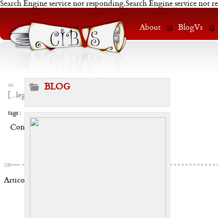
Search Engine service not responding.Search Engine service not r
About
BlogVs
su
BLOG
[
...leggi
]
tags :
Condividi:
Articoli correlati: