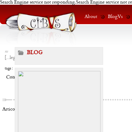
Search Engine service not responding.Search Engine service not r
About
BlogVs
su
BLOG
[
...leggi
]
tags :
Condividi:
Articoli correlati: