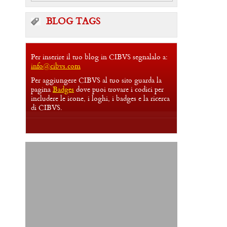
BLOG TAGS
Per inserire il tuo blog in CIBVS segnalalo a:
info@cibvs.com
Per aggiungere CIBVS al tuo sito guarda la
pagina
Badges
dove puoi trovare i codici per
includere le icone, i loghi, i badges e la ricerca
di CIBVS.