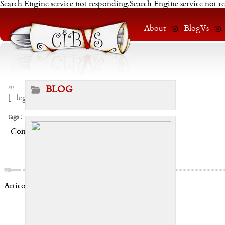
Search Engine service not responding.Search Engine service not r
About
BlogVs
su
BLOG
[
...leggi
]
tags :
Condividi:
Articoli correlati: