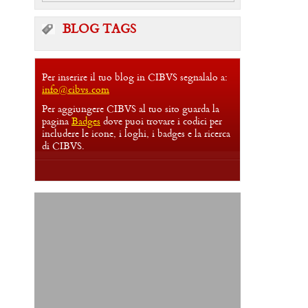
BLOG TAGS
Per inserire il tuo blog in CIBVS segnalalo a:
info@cibvs.com
Per aggiungere CIBVS al tuo sito guarda la
pagina
Badges
dove puoi trovare i codici per
includere le icone, i loghi, i badges e la ricerca
di CIBVS.