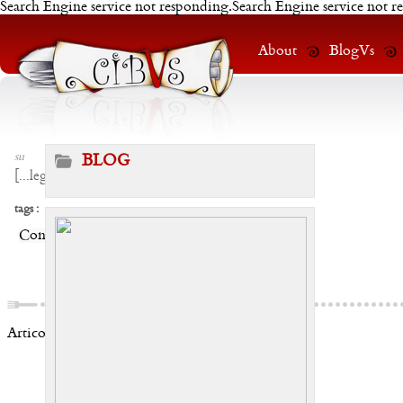
Search Engine service not responding.Search Engine service not r
About
BlogVs
su
BLOG
[
...leggi
]
tags :
Condividi:
Articoli correlati: