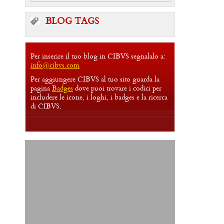
BLOG TAGS
Per inserire il tuo blog in CIBVS segnalalo a:
info@cibvs.com
Per aggiungere CIBVS al tuo sito guarda la
pagina
Badges
dove puoi trovare i codici per
includere le icone, i loghi, i badges e la ricerca
di CIBVS.