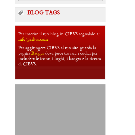
BLOG TAGS
Per inserire il tuo blog in CIBVS segnalalo a:
info@cibvs.com
Per aggiungere CIBVS al tuo sito guarda la
pagina
Badges
dove puoi trovare i codici per
includere le icone, i loghi, i badges e la ricerca
di CIBVS.