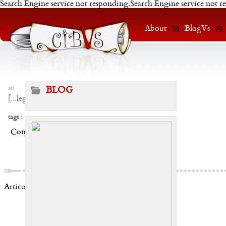
Search Engine service not responding.Search Engine service not r
About
BlogVs
su
BLOG
[
...leggi
]
tags :
Condividi:
Articoli correlati: