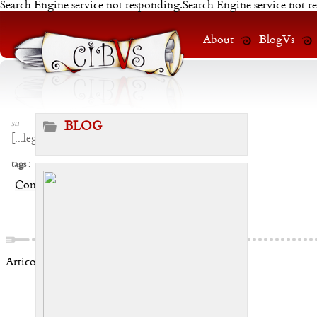
Search Engine service not responding.Search Engine service not r
About
BlogVs
su
BLOG
[
...leggi
]
tags :
Condividi:
Articoli correlati: