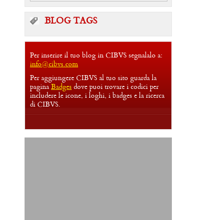
BLOG TAGS
Per inserire il tuo blog in CIBVS segnalalo a:
info@cibvs.com
Per aggiungere CIBVS al tuo sito guarda la
pagina
Badges
dove puoi trovare i codici per
includere le icone, i loghi, i badges e la ricerca
di CIBVS.