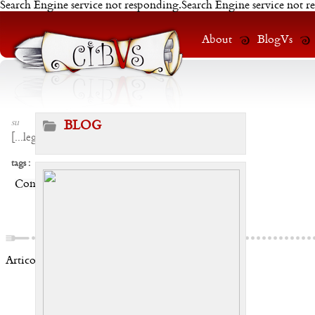
Search Engine service not responding.Search Engine service not r
About
BlogVs
su
BLOG
[
...leggi
]
tags :
Condividi:
Articoli correlati: