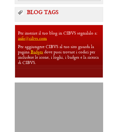
BLOG TAGS
Per inserire il tuo blog in CIBVS segnalalo a:
info@cibvs.com
Per aggiungere CIBVS al tuo sito guarda la
pagina
Badges
dove puoi trovare i codici per
includere le icone, i loghi, i badges e la ricerca
di CIBVS.