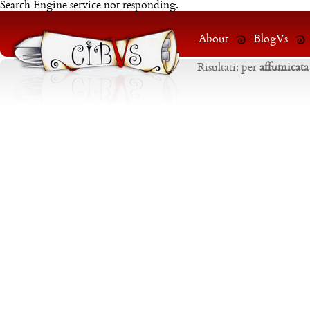
Search Engine service not responding.
About
BlogVs
Risultati:
per
affumicata