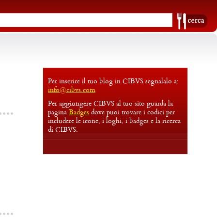
Per inserire il tuo blog in CIBVS segnalalo a:
info@cibvs.com
Per aggiungere CIBVS al tuo sito guarda la
pagina
Badges
dove puoi trovare i codici per
includere le icone, i loghi, i badges e la ricerca
di CIBVS.