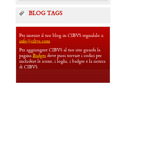
BLOG TAGS
Per inserire il tuo blog in CIBVS segnalalo a:
info@cibvs.com
Per aggiungere CIBVS al tuo sito guarda la
pagina
Badges
dove puoi trovare i codici per
includere le icone, i loghi, i badges e la ricerca
di CIBVS.