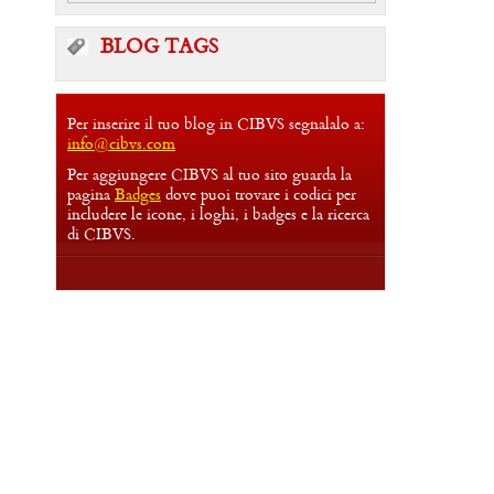
BLOG TAGS
Per inserire il tuo blog in CIBVS segnalalo a:
info@cibvs.com
Per aggiungere CIBVS al tuo sito guarda la
pagina
Badges
dove puoi trovare i codici per
includere le icone, i loghi, i badges e la ricerca
di CIBVS.