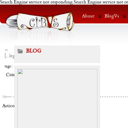
Search Engine service not responding.Search Engine service not r
About
BlogVs
su
BLOG
[
...leggi
]
tags :
Condividi:
Articoli correlati: