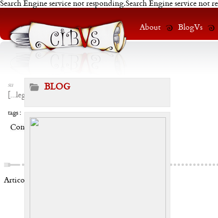
Search Engine service not responding.Search Engine service not r
About
BlogVs
su
BLOG
[
...leggi
]
tags :
Condividi:
Articoli correlati: