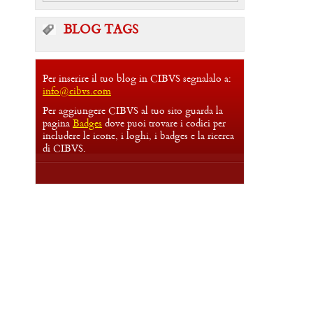
BLOG TAGS
Per inserire il tuo blog in CIBVS segnalalo a:
info@cibvs.com
Per aggiungere CIBVS al tuo sito guarda la
pagina
Badges
dove puoi trovare i codici per
includere le icone, i loghi, i badges e la ricerca
di CIBVS.