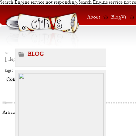
Search Engine service not responding.Search Engine service not r
About
BlogVs
su
BLOG
[
...leggi
]
tags :
Condividi:
Articoli correlati: