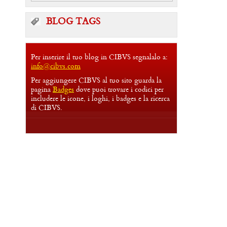
BLOG TAGS
Per inserire il tuo blog in CIBVS segnalalo a:
info@cibvs.com
Per aggiungere CIBVS al tuo sito guarda la
pagina
Badges
dove puoi trovare i codici per
includere le icone, i loghi, i badges e la ricerca
di CIBVS.