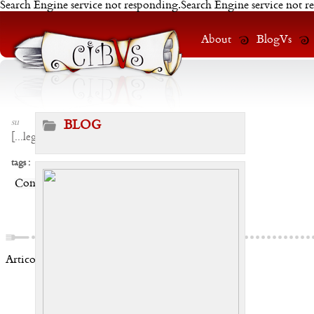
Search Engine service not responding.Search Engine service not r
About
BlogVs
su
BLOG
[
...leggi
]
tags :
Condividi:
Articoli correlati: