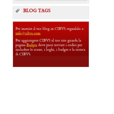
BLOG TAGS
Per inserire il tuo blog in CIBVS segnalalo a:
info@cibvs.com
Per aggiungere CIBVS al tuo sito guarda la
pagina
Badges
dove puoi trovare i codici per
includere le icone, i loghi, i badges e la ricerca
di CIBVS.