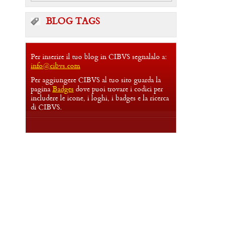
BLOG TAGS
Per inserire il tuo blog in CIBVS segnalalo a:
info@cibvs.com
Per aggiungere CIBVS al tuo sito guarda la
pagina
Badges
dove puoi trovare i codici per
includere le icone, i loghi, i badges e la ricerca
di CIBVS.