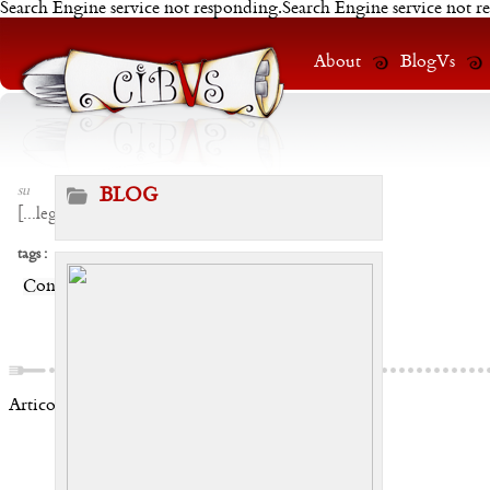
Search Engine service not responding.Search Engine service not r
About
BlogVs
su
BLOG
[
...leggi
]
tags :
Condividi:
Articoli correlati: