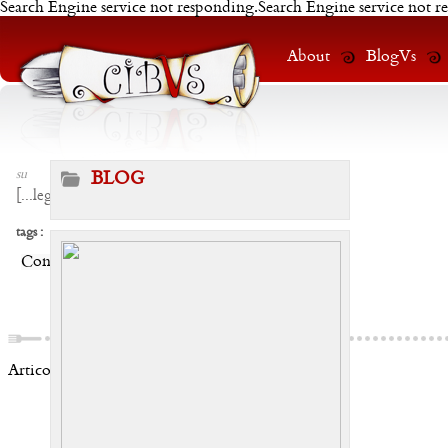
Search Engine service not responding.Search Engine service not r
About
BlogVs
su
BLOG
[
...leggi
]
tags :
Condividi:
Articoli correlati: