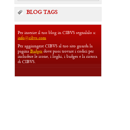
BLOG TAGS
Per inserire il tuo blog in CIBVS segnalalo a:
info@cibvs.com
Per aggiungere CIBVS al tuo sito guarda la
pagina
Badges
dove puoi trovare i codici per
includere le icone, i loghi, i badges e la ricerca
di CIBVS.