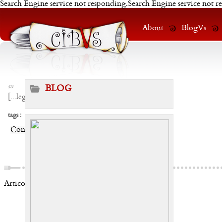
Search Engine service not responding.Search Engine service not r
About
BlogVs
su
BLOG
[
...leggi
]
tags :
Condividi:
Articoli correlati: