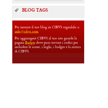
BLOG TAGS
Per inserire il tuo blog in CIBVS segnalalo a:
info@cibvs.com
Per aggiungere CIBVS al tuo sito guarda la
pagina
Badges
dove puoi trovare i codici per
includere le icone, i loghi, i badges e la ricerca
di CIBVS.