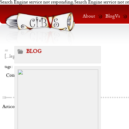
Search Engine service not responding.Search Engine service not r
About
BlogVs
su
BLOG
[
...leggi
]
tags :
Condividi:
Articoli correlati: