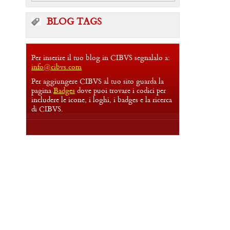
BLOG TAGS
Per inserire il tuo blog in CIBVS segnalalo a:
info@cibvs.com
Per aggiungere CIBVS al tuo sito guarda la
pagina
Badges
dove puoi trovare i codici per
includere le icone, i loghi, i badges e la ricerca
di CIBVS.