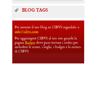
BLOG TAGS
Per inserire il tuo blog in CIBVS segnalalo a:
info@cibvs.com
Per aggiungere CIBVS al tuo sito guarda la
pagina
Badges
dove puoi trovare i codici per
includere le icone, i loghi, i badges e la ricerca
di CIBVS.