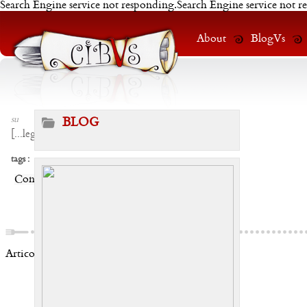
Search Engine service not responding.Search Engine service not r
About
BlogVs
su
BLOG
[
...leggi
]
tags :
Condividi:
Articoli correlati: